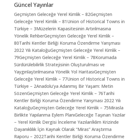
Güncel Yayınlar
Geçmişten Geleceğe Yerel Kimlik – 82
Geçmişten
Geleceğe Yerel Kimlik – 81
Union of Historical Towns in
Türkiye – 3
Müzelerin Kapasitesinin Artırılmasına
Yönelik Rehber
Geçmişten Geleceğe Yerel Kimlik –
80
Tarihi Kentler Birliği Koruma Özendirme Yarışması
2022 Yılı Kataloğu
Geçmişten Geleceğe Yerel Kimlik –
79
Geçmişten Geleceğe Yerel Kimlik – 78
Korumada
Sürdürülebilirlik Stratejisinin Oluşturulması ve
Yaygınlaştırılmasına Yönelik Yol Haritası
Geçmişten
Geleceğe Yerel Kimlik – 77
Union of Historical Towns in
Türkiye – 2
Anadolu’ya Adanmış Bir Yaşam: Metin
Sözen
Geçmişten Geleceğe Yerel Kimlik – 76
Tarihi
Kentler Birliği Koruma Özendirme Yarışması 2022 Yılı
Kataloğu
Geçmişten Geleceğe Yerel Kimlik – 75
Mirasla
Birlikte Yapılanma Eylem Planı
Geleceğe Taşınan Yazılar
– Yerel Kimlik Dergisi İnceleme Yazıları
İklim Krizinde
Dayanıklılık İçin Kaynak Olarak “Miras” Araştırma
Raporu – 2022
Tarihi Kentler Birliği Koruma Özendirme